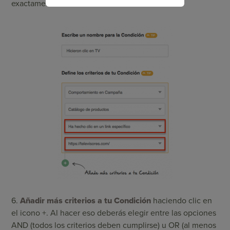
exactamente el enlace.
6.
Añadir más criterios a tu Condición
haciendo clic en
el icono +. Al hacer eso deberás elegir entre las opciones
AND (todos los criterios deben cumplirse) u OR (al menos