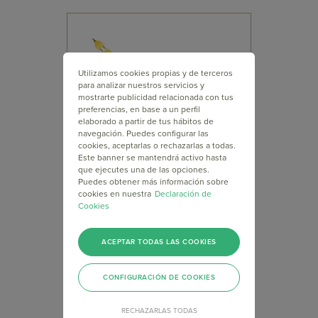
Utilizamos cookies propias y de terceros
Integraciones
para analizar nuestros servicios y
mostrarte publicidad relacionada con tus
Conoce las múltiples
preferencias, en base a un perfil
aplicaciones con las que
elaborado a partir de tus hábitos de
navegación. Puedes configurar las
puedes integrar Doppler y
cookies, aceptarlas o rechazarlas a todas.
cómo hacerlo en simples
Este banner se mantendrá activo hasta
pasos. ¡Potencia tus
que ejecutes una de las opciones.
Campañas de Email!
Puedes obtener más información sobre
cookies en nuestra
Declaración de
Cookies
ACEPTAR TODAS LAS COOKIES
CONFIGURACIÓN DE COOKIES
API
Explora cómo administrar
RECHAZARLAS TODAS