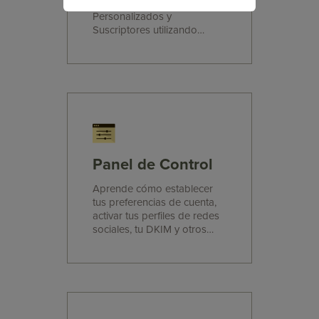
Listas, Campañas, Campos
Personalizados y
Suscriptores utilizando
todos los recursos de
nuestra API Hipermedia.
Panel de Control
Aprende cómo establecer
tus preferencias de cuenta,
activar tus perfiles de redes
sociales, tu DKIM y otros
aspectos importantes.