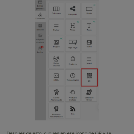
Después de esto, cliquea en ese ícono de QR y se