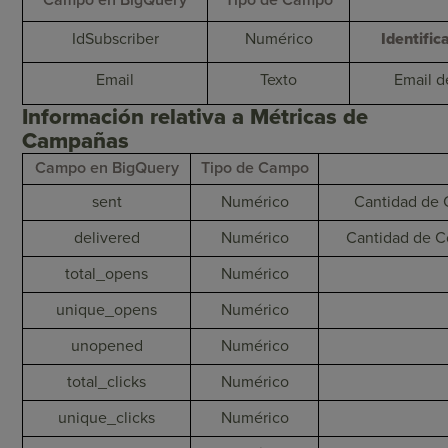
Campo en BigQuery
Tipo de Campo
IdSubscriber
Numérico
Identific
Email
Texto
Email d
Información relativa a Métricas de
Campañas
Campo en BigQuery
Tipo de Campo
sent
Numérico
Cantidad de C
delivered
Numérico
Cantidad de Co
total_opens
Numérico
unique_opens
Numérico
unopened
Numérico
total_clicks
Numérico
unique_clicks
Numérico