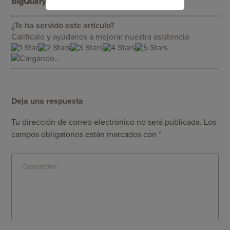
BigQuery!
¿Te ha servido este artículo?
Califícalo y ayúdanos a mejorar nuestra asistencia
Cargando...
Deja una respuesta
Tu dirección de correo electrónico no será publicada.
Los
campos obligatorios están marcados con
*