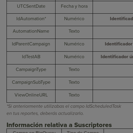
UTCSentDate
Fecha y hora
IdAutomation*
Numérico
Identifica
AutomationName
Texto
IdParentCampaign
Numérico
Identificador
IdTestAB
Numérico
Identificador ú
CampaignType
Texto
CampaignSubType
Texto
ViewOnlineURL
Texto
*Si anteriormente utilizabas el campo IdScheduledTask
en tus reportes, deberás actualizarlo.
Información relativa a Suscriptores