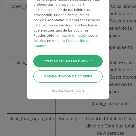
preferencias, en base a un perfil
open_rate_unique
Porcentaje
Cantidad de Clics único
elaborado a partir de tus hábitos de
dividido Cantidad de
navegación. Puedes configurar las
cookies, aceptarlas o rechazarlas a todas.
Contactos / Suscriptores
Este banner se mantendrá activo hasta
a los que se envió la
que ejecutes una de las opciones.
Campaña
Puedes obtener más información sobre
cookies en nuestra
Declaración de
Cookies
(unique_opens/sent)
ACEPTAR TODAS LAS COOKIES
click_thru_rate
Porcentaje
Cantidad Total de Clics
dividido Cantidad de
Contactos / Suscriptores
CONFIGURACIÓN DE COOKIES
a los que se envió la
Campaña
RECHAZARLAS TODAS
(total_clicks/sent)
click_thru_open_rate
Porcentaje
Cantidad Total de Clics
dividido Cantidad total
de Aperturas