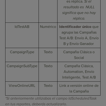
es réplica.
Si el
resultado es NULL
significa que no hay
réplica.
IdTestAB
Numérico
Identificador único
que
agrupa las Campañas
Test A/B: Envío A, Envío
B y Envío Ganador
CampaignType
Texto
Campaña Clásica o
Social
CampaignSubType
Texto
Campaña Clásica,
Automation, Envío
Inteligente, Test A/B
ViewOnlineURL
Texto
Link a versión online de
la Campaña
*Si anteriormente utilizabas el campo IdScheduledTask
en tus reportes, deberás actualizarlo.