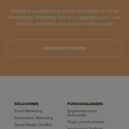
Súmate a nuestro programa de formación en Email
Marketing y Marketing Online y capacítate junto a los
máximos referentes del sector a nivel mundial.
INSCRÍBETE GRATIS
SOLUCIONES
FUNCIONALIDADES
Email Marketing
Segmentaciones
Avanzadas
Automation Marketing
Flujos pre-diseñados
Social Media ChatBot
Inteligencia Artificial