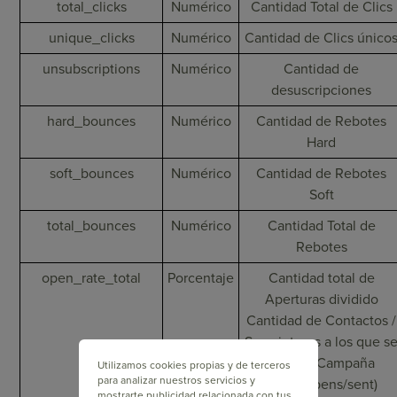
total_clicks
Numérico
Cantidad Total de Clics
unique_clicks
Numérico
Cantidad de Clics único
unsubscriptions
Numérico
Cantidad de
desuscripciones
hard_bounces
Numérico
Cantidad de Rebotes
Hard
soft_bounces
Numérico
Cantidad de Rebotes
Soft
total_bounces
Numérico
Cantidad Total de
Rebotes
open_rate_total
Porcentaje
Cantidad total de
Aperturas dividido
Cantidad de Contactos /
Suscriptores a los que s
envió la Campaña
Utilizamos cookies propias y de terceros
para analizar nuestros servicios y
(total_opens/sent)
mostrarte publicidad relacionada con tus