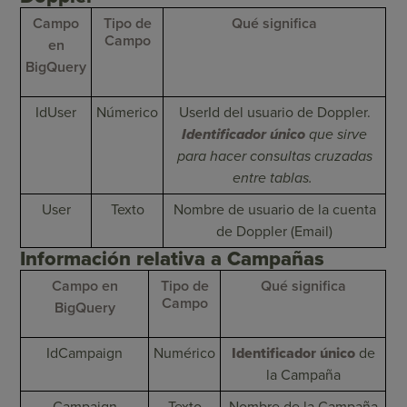
Campo
Tipo de
Qué significa
Campo
en
BigQuery
IdUser
Númerico
UserId del usuario de Doppler.
I
dentificador único
que sirve
para hacer consultas cruzadas
entre tablas.
User
Texto
Nombre de usuario de la cuenta
de Doppler (Email)
Información relativa a Campañas
Campo en
Tipo de
Qué significa
Campo
BigQuery
IdCampaign
Numérico
Identificador único
de
la Campaña
Campaign
Texto
Nombre de la Campaña