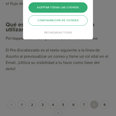
el flujo de conversación […]
ACEPTAR TODAS LAS COOKIES
CONFIGURACIÓN DE COOKIES
Qué es el Pre-encabezado y cómo
utilizarlo
RECHAZARLAS TODAS
Por
Categoría
Doppler Team
Campañas
,
Panel de Control
El Pre-Encabezado es el texto siguiente a la línea de
Asunto al previsualizar un correo y tiene un rol vital en el
Email. ¡Utiliza su visibilidad a tu favor como llave del
éxito!
1
2
3
4
5
6
7
8
9