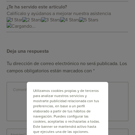
¿Te ha servido este artículo?
Califícalo y ayúdanos a mejorar nuestra asistencia
Cargando...
Deja una respuesta
Tu dirección de correo electrónico no será publicada.
Los
campos obligatorios están marcados con
*
Utilizamos cookies propias y de terceros
para analizar nuestros servicios y
mostrarte publicidad relacionada con tus
preferencias, en base a un perfil
elaborado a partir de tus hábitos de
navegación. Puedes configurar las
cookies, aceptarlas o rechazarlas a todas.
Este banner se mantendrá activo hasta
que ejecutes una de las opciones.