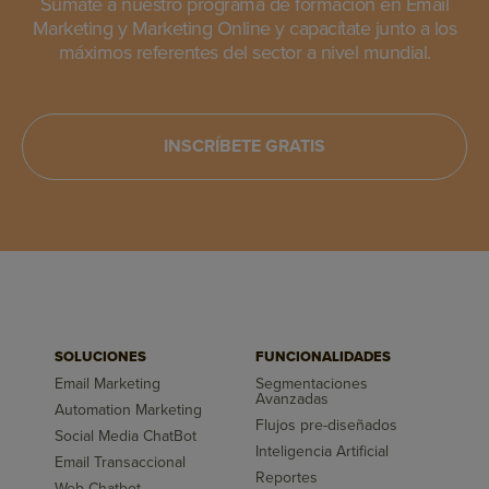
Súmate a nuestro programa de formación en Email
Marketing y Marketing Online y capacítate junto a los
máximos referentes del sector a nivel mundial.
INSCRÍBETE GRATIS
SOLUCIONES
FUNCIONALIDADES
Email Marketing
Segmentaciones
Avanzadas
Automation Marketing
Flujos pre-diseñados
Social Media ChatBot
Inteligencia Artificial
Email Transaccional
Reportes
Web Chatbot