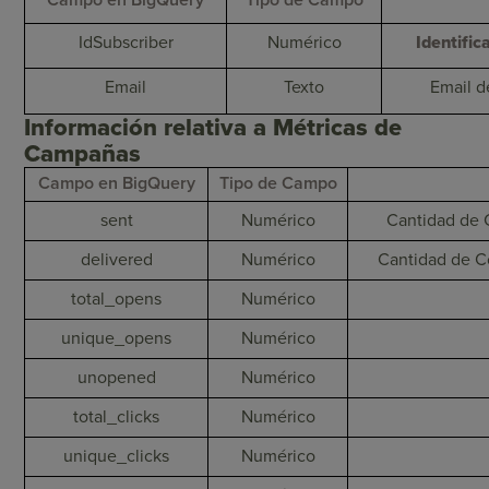
Campo en BigQuery
Tipo de Campo
IdSubscriber
Numérico
Identific
Email
Texto
Email d
Información relativa a Métricas de
Campañas
Campo en BigQuery
Tipo de Campo
sent
Numérico
Cantidad de C
delivered
Numérico
Cantidad de Co
total_opens
Numérico
unique_opens
Numérico
unopened
Numérico
total_clicks
Numérico
unique_clicks
Numérico