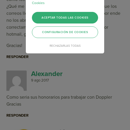
Cookies
¿Qué me recomendación me darían para evitar que los
correos lleguen a la carpeta de promociones (y por ende
ACEPTAR TODAS LAS COOKIES
no los abran) y/o el newsletter pueda ser visto
correctamente (independientemente el proveedor
CONFIGURACIÓN DE COOKIES
hotmail, gmail, etc.)
Gracias!
RECHAZARLAS TODAS
RESPONDER
Alexander
9 ago 2017
Como seria sus honorarios para trabajar con Doppler
Gracias
RESPONDER