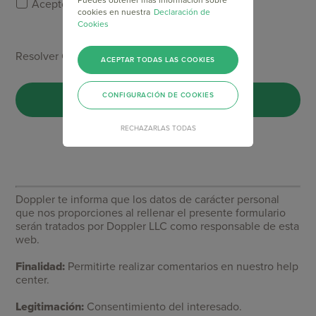
Acepto la
Política de Privacidad
de Doppler.
cookies en nuestra
Declaración de
Cookies
Resolver Captcha *
ACEPTAR TODAS LAS COOKIES
CONFIGURACIÓN DE COOKIES
RECHAZARLAS TODAS
Doppler te informa que los datos de carácter personal
que nos proporciones al rellenar el presente formulario
serán tratados por Doppler LLC como responsable de esta
web.
Finalidad:
Permitirte realizar comentarios en nuestro help
center.
Legitimación:
Consentimiento del interesado.