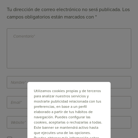
Tu dirección de correo electrónico no será publicada.
Los
campos obligatorios están marcados con
*
Utilizamos cookies propias y de terceros
para analizar nuestros servicios y
mostrarte publicidad relacionada con tus
preferencias, en base a un perfil
elaborado a partir de tus hábitos de
navegación. Puedes configurar las
cookies, aceptarlas o rechazarlas a todas.
Este banner se mantendrá activo hasta
que ejecutes una de las opciones.
Puedes obtener más información sobre