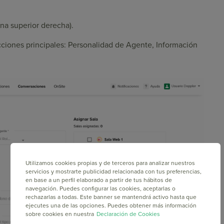
na superior derecha).
ecciones principales: Personalidad de Agente, Información
Utilizamos cookies propias y de terceros para analizar nuestros
servicios y mostrarte publicidad relacionada con tus preferencias,
en base a un perfil elaborado a partir de tus hábitos de
navegación. Puedes configurar las cookies, aceptarlas o
rechazarlas a todas. Este banner se mantendrá activo hasta que
ejecutes una de las opciones. Puedes obtener más información
sobre cookies en nuestra
Declaración de Cookies