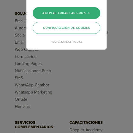
SOLUCIONES
ACEPTAR TODAS LAS COOKIES
FUNCIONALIDADES
Email Marketing
Segmentaciones
Avanzadas
Automation Marketing
CONFIGURACIÓN DE COOKIES
Flujos pre-diseñados
Social Media ChatBot
Inteligencia Artificial
Email Transaccional
RECHAZARLAS TODAS
Reportes
Web Chatbot
Formularios
Landing Pages
Notificaciones Push
SMS
WhatsApp Chatbot
Whatsapp Marketing
OnSite
Plantillas
SERVICIOS
CAPACITACIONES
COMPLEMENTARIOS
Doppler Academy