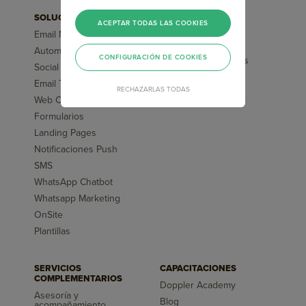
SOLUCIONES
FUNCIONALIDADES
ACEPTAR TODAS LAS COOKIES
Email Marketing
Segmentaciones
Avanzadas
Automation Marketing
CONFIGURACIÓN DE COOKIES
Flujos pre-diseñados
Social Media ChatBot
Inteligencia Artificial
Email Transaccional
RECHAZARLAS TODAS
Reportes
Web Chatbot
Formularios
Landing Pages
Notificaciones Push
SMS
WhatsApp Chatbot
Whatsapp Marketing
OnSite
Plantillas
SERVICIOS
CAPACITACIONES
COMPLEMENTARIOS
Doppler Academy
Asesoría y
Blog
acompañamiento