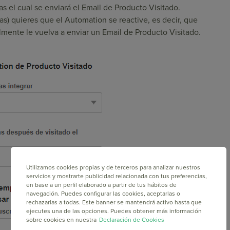
ras el cual se enviará el Email de Producto Visitado.
) quieres que el Automation se reactive, es decir, que
lmente le vuelva a enviar un Email de Producto Visitado.
Utilizamos cookies propias y de terceros para analizar nuestros
servicios y mostrarte publicidad relacionada con tus preferencias,
en base a un perfil elaborado a partir de tus hábitos de
navegación. Puedes configurar las cookies, aceptarlas o
rechazarlas a todas. Este banner se mantendrá activo hasta que
ejecutes una de las opciones. Puedes obtener más información
sobre cookies en nuestra
Declaración de Cookies