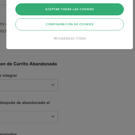
ACEPTAR TODAS LAS COOKIES
res que los
productos sin stock n
o se muestren
en el Email
CONFIGURACIÓN DE COOKIES
itch que por defecto aparece inactivo. Al activarlo, verás
RECHAZARLAS TODAS