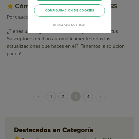
Cómo configurar Campañas RSS
CONFIGURACIÓN DE COOKIES
Por
Categoría
Claudio Pierantonio
Email Automation
RECHAZARLAS TODAS
¿Tienes un Blog o sitio de noticias y deseas que tus
Suscriptores reciban automáticamente todas las
actualizaciones que haces en él? ¡Tenemos la solución
para ti!
1
2
3
4
Destacados en Categoría