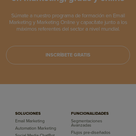
Súmate a nuestro programa de formación en Email
Marketing y Marketing Online y capacítate junto a los
máximos referentes del sector a nivel mundial.
INSCRÍBETE GRATIS
SOLUCIONES
FUNCIONALIDADES
Email Marketing
Segmentaciones
Avanzadas
Automation Marketing
Flujos pre-diseñados
Social Media ChatBot