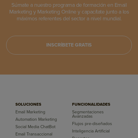
Súmate a nuestro programa de formación en Email
Marketing y Marketing Online y capacítate junto a los
máximos referentes del sector a nivel mundial.
INSCRÍBETE GRATIS
SOLUCIONES
FUNCIONALIDADES
Email Marketing
Segmentaciones
Avanzadas
Automation Marketing
Flujos pre-diseñados
Social Media ChatBot
Inteligencia Artificial
Email Transaccional