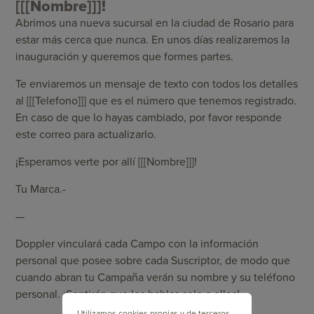
[[[Nombre]]]!
Abrimos una nueva sucursal en la ciudad de Rosario para
estar más cerca que nunca. En unos días realizaremos la
inauguración y queremos que formes partes.
Te enviaremos un mensaje de texto con todos los detalles
al [[[Telefono]]] que es el número que tenemos registrado.
En caso de que lo hayas cambiado, por favor responde
este correo para actualizarlo.
¡Esperamos verte por allí [[[Nombre]]]!
Tu Marca.-
—
Doppler vinculará cada Campo con la información
personal que posee sobre cada Suscriptor, de modo que
cuando abran tu Campaña verán su nombre y su teléfono
personal. ¡Sentirán que les hablas solo a ellos!
Utilizamos cookies propias y de terceros