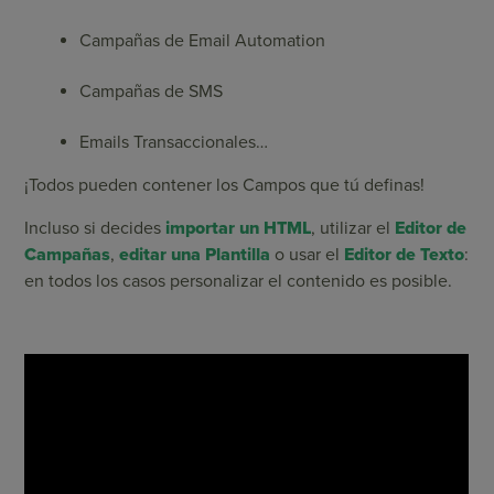
Campañas de Email Automation
Campañas de SMS
Emails Transaccionales…
¡Todos pueden contener los Campos que tú definas!
Incluso si decides
importar un HTML
, utilizar el
Editor de
Campañas
,
editar una Plantilla
o usar el
Editor de Texto
:
en todos los casos personalizar el contenido es posible.