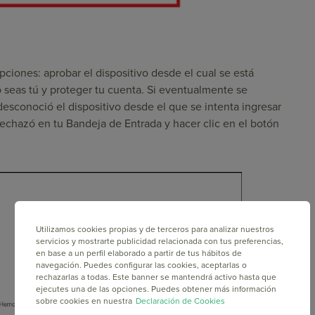
pciones: aprobar el dispositivo desde el cual se está
 seas tú y proteger tu cuenta. Si eventualmente se
desconoció el dispositivo desde el que se intenta ingresar
 rechazó en tu Bandeja de Entrada y hacer clic en el botón
Utilizamos cookies propias y de terceros para analizar nuestros
servicios y mostrarte publicidad relacionada con tus preferencias,
en base a un perfil elaborado a partir de tus hábitos de
navegación. Puedes configurar las cookies, aceptarlas o
rechazarlas a todas. Este banner se mantendrá activo hasta que
ejecutes una de las opciones. Puedes obtener más información
sobre cookies en nuestra
Declaración de Cookies