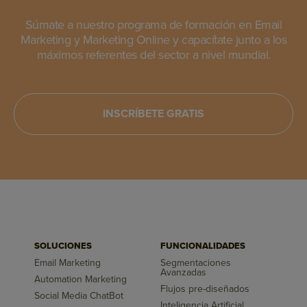
Súmate a nuestro programa de formación en Email
Marketing y Marketing Online y capacítate junto a los
máximos referentes del sector a nivel mundial.
INSCRÍBETE GRATIS
SOLUCIONES
FUNCIONALIDADES
Email Marketing
Segmentaciones
Avanzadas
Automation Marketing
Flujos pre-diseñados
Social Media ChatBot
Inteligencia Artificial