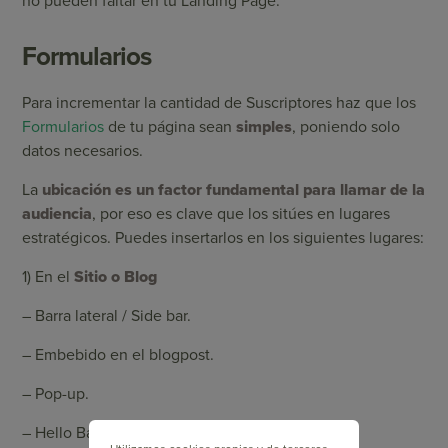
no pueden faltar en tu Landing Page.
Formularios
Para incrementar la cantidad de Suscriptores haz que los
Formularios
de tu página sean
simples
, poniendo solo
datos necesarios.
La
ubicación es un factor fundamental para llamar de la
audiencia
, por eso es clave que los sitúes en lugares
estratégicos. Puedes insertarlos en los siguientes lugares:
1) En el
Sitio o Blog
– Barra lateral / Side bar.
– Embebido en el blogpost.
– Pop-up.
– Hello Bar.