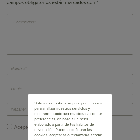
campos obligatorios están marcados con
*
Utilizamos cookies propias y de terceros
para analizar nuestros servicios y
mostrarte publicidad relacionada con tus
preferencias, en base a un perfil
elaborado a partir de tus hábitos de
Acepto la
Política de Privacidad
de Doppler.
navegación. Puedes configurar las
cookies, aceptarlas o rechazarlas a todas.