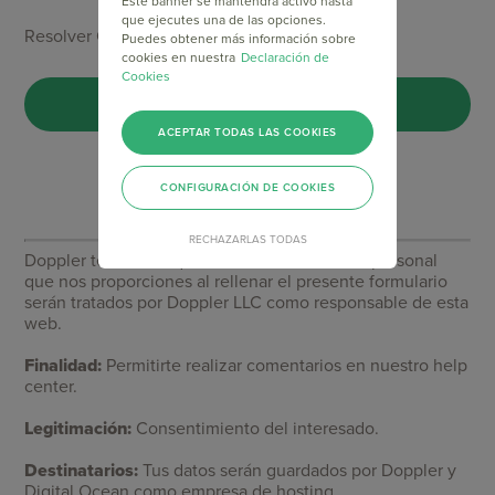
Este banner se mantendrá activo hasta
que ejecutes una de las opciones.
Resolver Captcha *
Puedes obtener más información sobre
cookies en nuestra
Declaración de
Cookies
ACEPTAR TODAS LAS COOKIES
CONFIGURACIÓN DE COOKIES
RECHAZARLAS TODAS
Doppler te informa que los datos de carácter personal
que nos proporciones al rellenar el presente formulario
serán tratados por Doppler LLC como responsable de esta
web.
Finalidad:
Permitirte realizar comentarios en nuestro help
center.
Legitimación:
Consentimiento del interesado.
Destinatarios:
Tus datos serán guardados por Doppler y
Digital Ocean como empresa de hosting.